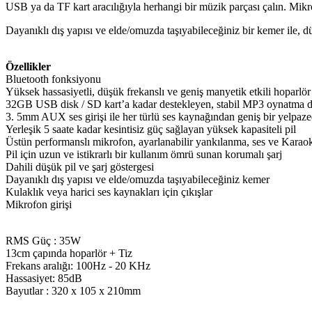
USB ya da TF kart aracılığıyla herhangi bir müzik parçası çalın. Mik
Dayanıklı dış yapısı ve elde/omuzda taşıyabileceğiniz bir kemer ile, d
Özellikler
Bluetooth fonksiyonu
Yüksek hassasiyetli, düşük frekanslı ve geniş manyetik etkili hoparlör
32GB USB disk / SD kart’a kadar destekleyen, stabil MP3 oynatma dest
3. 5mm AUX ses girişi ile her türlü ses kaynağından geniş bir yelpaze
Yerleşik 5 saate kadar kesintisiz güç sağlayan yüksek kapasiteli pil
Üstün performanslı mikrofon, ayarlanabilir yankılanma, ses ve Karaok
Pil için uzun ve istikrarlı bir kullanım ömrü sunan korumalı şarj
Dahili düşük pil ve şarj göstergesi
Dayanıklı dış yapısı ve elde/omuzda taşıyabileceğiniz kemer
Kulaklık veya harici ses kaynakları için çıkışlar
Mikrofon girişi
RMS Güç : 35W
13cm çapında hoparlör + Tiz
Frekans aralığı: 100Hz - 20 KHz
Hassasiyet: 85dB
Bayutlar : 320 x 105 x 210mm