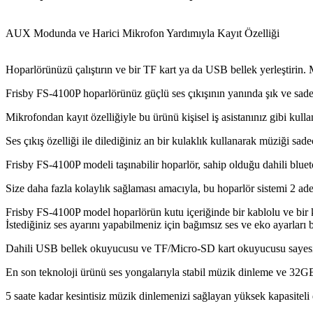
AUX Modunda ve Harici Mikrofon Yardımıyla Kayıt Özelliği
Hoparlörünüzü çalıştırın ve bir TF kart ya da USB bellek yerleştirin
Frisby FS-4100P hoparlörünüz güçlü ses çıkışının yanında şık ve sade
Mikrofondan kayıt özelliğiyle bu ürünü kişisel iş asistanınız gibi kulla
Ses çıkış özelliği ile dilediğiniz an bir kulaklık kullanarak müziği sad
Frisby FS-4100P modeli taşınabilir hoparlör, sahip olduğu dahili blueto
Size daha fazla kolaylık sağlaması amacıyla, bu hoparlör sistemi 2 adet 
Frisby FS-4100P model hoparlörün kutu içeriğinde bir kablolu ve bir
İstediğiniz ses ayarını yapabilmeniz için bağımsız ses ve eko ayarları
Dahili USB bellek okuyucusu ve TF/Micro-SD kart okuyucusu sayesinde 
En son teknoloji ürünü ses yongalarıyla stabil müzik dinleme ve 32GB
5 saate kadar kesintisiz müzik dinlemenizi sağlayan yüksek kapasiteli 