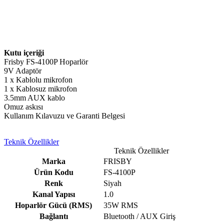
Kutu içeriği
Frisby FS-4100P Hoparlör
9V Adaptör
1 x Kablolu mikrofon
1 x Kablosuz mikrofon
3.5mm AUX kablo
Omuz askısı
Kullanım Kılavuzu ve Garanti Belgesi
Teknik Özellikler
Teknik Özellikler
Marka
FRISBY
Ürün Kodu
FS-4100P
Renk
Siyah
Kanal Yapısı
1.0
Hoparlör Gücü (RMS)
35W RMS
Bağlantı
Bluetooth / AUX Giriş