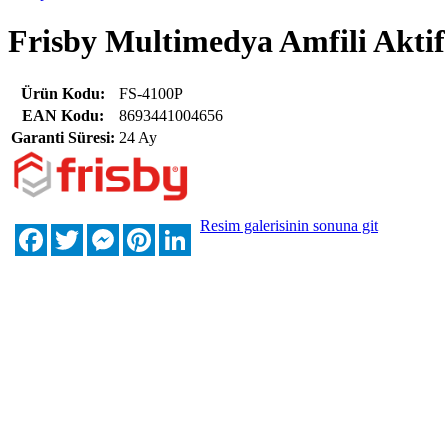
Frisby Multimedya Amfili Aktif
Ürün Kodu:
FS-4100P
EAN Kodu:
8693441004656
Garanti Süresi:
24 Ay
Resim galerisinin sonuna git
Facebook
Twitter
Messenger
Pinterest
LinkedIn