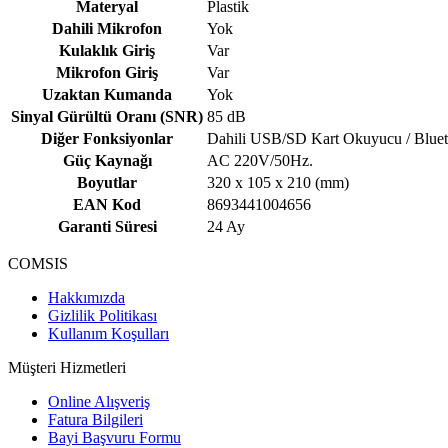
Materyal
Plastik
Dahili Mikrofon
Yok
Kulaklık Giriş
Var
Mikrofon Giriş
Var
Uzaktan Kumanda
Yok
Sinyal Gürültü Oranı (SNR)
85 dB
Diğer Fonksiyonlar
Dahili USB/SD Kart Okuyucu / Blue
Güç Kaynağı
AC 220V/50Hz.
Boyutlar
320 x 105 x 210 (mm)
EAN Kod
8693441004656
Garanti Süresi
24 Ay
COMSIS
Hakkımızda
Gizlilik Politikası
Kullanım Koşulları
Müşteri Hizmetleri
Online Alışveriş
Fatura Bilgileri
Bayi Başvuru Formu