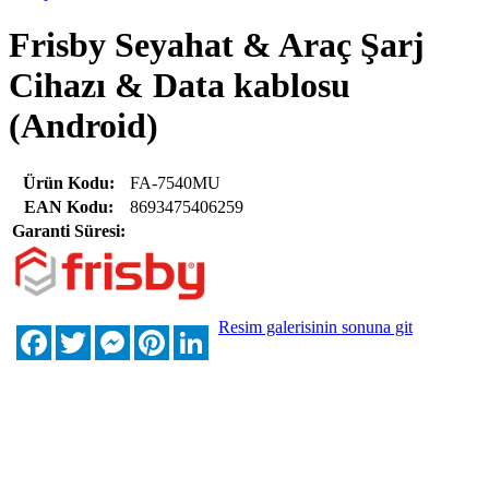
Frisby Seyahat & Araç Şarj
Cihazı & Data kablosu
(Android)
Ürün Kodu:
FA-7540MU
EAN Kodu:
8693475406259
Garanti Süresi:
Resim galerisinin sonuna git
Facebook
Twitter
Messenger
Pinterest
LinkedIn