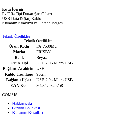
Kutu İçeriği
Ev/Ofis Tipi Duvar Şarj Cihazı
USB Data & Şarj Kablo
Kullanım Kılavuzu ve Garanti Belgesi
Teknik Özellikler
Teknik Özellikler
Ürün Kodu
FA-7530MU
Marka
FRISBY
Renk
Beyaz
Ürün Tipi
USB 2.0 - Micro USB
Bağlantı Arabirimi
USB
Kablo Uzunluğu
95cm
Bağlantı Uçları
USB 2.0 - Micro USB
EAN Kod
8693475325758
COMSIS
Hakkımızda
Gizlilik Politikası
Kullanım Koşulları