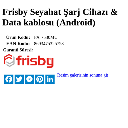
Frisby Seyahat Şarj Cihazı &
Data kablosu (Android)
Ürün Kodu:
FA-7530MU
EAN Kodu:
8693475325758
Garanti Süresi:
Resim galerisinin sonuna git
Facebook
Twitter
Messenger
Pinterest
LinkedIn