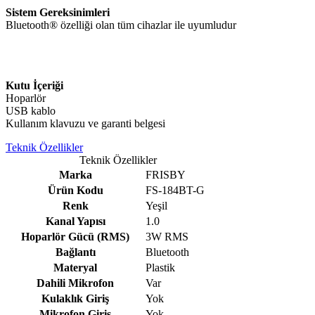
Sistem Gereksinimleri
Bluetooth® özelliği olan tüm cihazlar ile uyumludur
Kutu İçeriği
Hoparlör
USB kablo
Kullanım klavuzu ve garanti belgesi
Teknik Özellikler
Teknik Özellikler
Marka
FRISBY
Ürün Kodu
FS-184BT-G
Renk
Yeşil
Kanal Yapısı
1.0
Hoparlör Gücü (RMS)
3W RMS
Bağlantı
Bluetooth
Materyal
Plastik
Dahili Mikrofon
Var
Kulaklık Giriş
Yok
Mikrofon Giriş
Yok