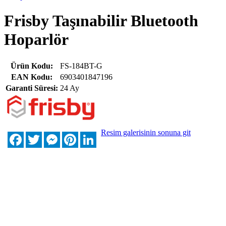
Frisby Taşınabilir Bluetooth
Hoparlör
Ürün Kodu:
FS-184BT-G
EAN Kodu:
6903401847196
Garanti Süresi:
24 Ay
Resim galerisinin sonuna git
Facebook
Twitter
Messenger
Pinterest
LinkedIn