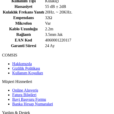
Kullanım Tipi
Kulakiçi
Hassasiyet
55 dB ± 2dB
Kulaklık Frekans Yanıtı
20Hz. ~ 20KHz.
Empendans
32Ω
Mikrofon
Var
Kablo Uzunluğu
2.2m
Bağlantı
3.5mm Jak
EAN Kod
4060001220117
Garanti Süresi
24 Ay
COMSIS
Hakkımızda
Gizlilik Politikası
Kullanım Koşulları
Müşteri Hizmetleri
Online Alışveriş
Fatura Bilgileri
Bayi Başvuru Formu
Banka Hesap Numaralari
Yardım & Destek