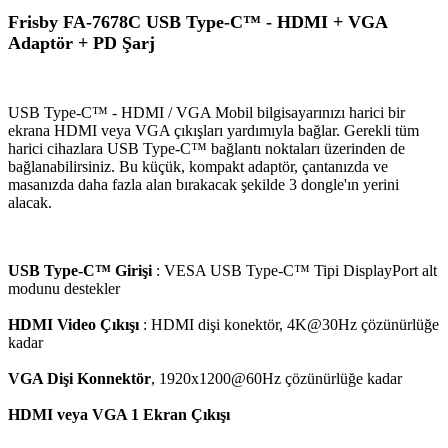
Frisby FA-7678C USB Type-C™ - HDMI + VGA
Adaptör + PD Şarj
USB Type-C™ - HDMI / VGA Mobil bilgisayarınızı harici bir
ekrana HDMI veya VGA çıkışları yardımıyla bağlar. Gerekli tüm
harici cihazlara USB Type-C™ bağlantı noktaları üzerinden de
bağlanabilirsiniz. Bu küçük, kompakt adaptör, çantanızda ve
masanızda daha fazla alan bırakacak şekilde 3 dongle'ın yerini
alacak.
USB Type-C™ Girişi
: VESA USB Type-C™ Tipi DisplayPort alt
modunu destekler
HDMI Video Çıkışı
: HDMI dişi konektör, 4K@30Hz çözünürlüğe
kadar
VGA Dişi Konnektör
, 1920x1200@60Hz çözünürlüğe kadar
HDMI veya VGA 1 Ekran Çıkışı