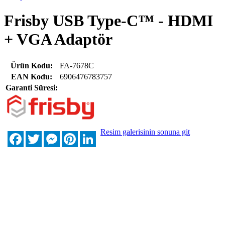
Frisby USB Type-C™ - HDMI
+ VGA Adaptör
Ürün Kodu:
FA-7678C
EAN Kodu:
6906476783757
Garanti Süresi:
Resim galerisinin sonuna git
Facebook
Twitter
Messenger
Pinterest
LinkedIn