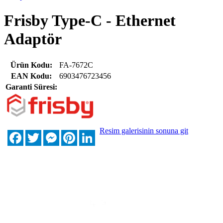
Frisby Type-C - Ethernet
Adaptör
Ürün Kodu:
FA-7672C
EAN Kodu:
6903476723456
Garanti Süresi:
Resim galerisinin sonuna git
Facebook
Twitter
Messenger
Pinterest
LinkedIn