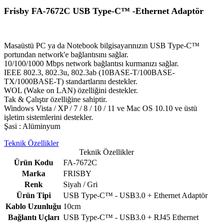
Frisby FA-7672C USB Type-C™ -Ethernet Adaptör
Masaüstü PC ya da Notebook bilgisayarınızın USB Type-C™
portundan network'e bağlantısını sağlar.
10/100/1000 Mbps network bağlantısı kurmanızı sağlar.
IEEE 802.3, 802.3u, 802.3ab (10BASE-T/100BASE-
TX/1000BASE-T) standartlarını destekler.
WOL (Wake on LAN) özelliğini destekler.
Tak & Çalıştır özelliğine sahiptir.
Windows Vista / XP / 7 / 8 / 10 / 11 ve Mac OS 10.10 ve üstü
işletim sistemlerini destekler.
Şasi : Alüminyum
Teknik Özellikler
Teknik Özellikler
Ürün Kodu
FA-7672C
Marka
FRISBY
Renk
Siyah / Gri
Ürün Tipi
USB Type-C™ - USB3.0 + Ethernet Adaptör
Kablo Uzunluğu
10cm
Bağlantı Uçları
USB Type-C™ - USB3.0 + RJ45 Ethernet