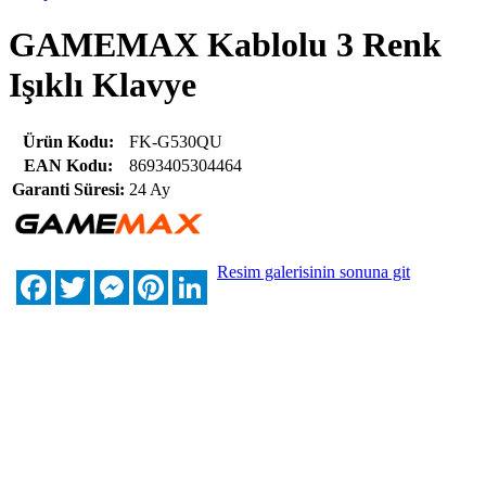
GAMEMAX Kablolu 3 Renk
Işıklı Klavye
Ürün Kodu:
FK-G530QU
EAN Kodu:
8693405304464
Garanti Süresi:
24 Ay
Resim galerisinin sonuna git
Facebook
Twitter
Messenger
Pinterest
LinkedIn