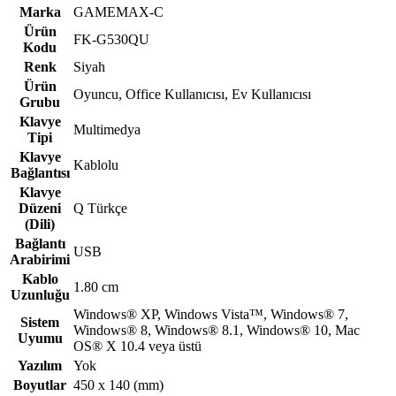
Marka
GAMEMAX-C
Ürün
FK-G530QU
Kodu
Renk
Siyah
Ürün
Oyuncu, Office Kullanıcısı, Ev Kullanıcısı
Grubu
Klavye
Multimedya
Tipi
Klavye
Kablolu
Bağlantısı
Klavye
Düzeni
Q Türkçe
(Dili)
Bağlantı
USB
Arabirimi
Kablo
1.80 cm
Uzunluğu
Windows® XP, Windows Vista™, Windows® 7,
Sistem
Windows® 8, Windows® 8.1, Windows® 10, Mac
Uyumu
OS® X 10.4 veya üstü
Yazılım
Yok
Boyutlar
450 x 140 (mm)