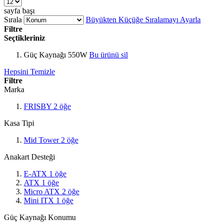
sayfa başı
Sırala
Büyükten Küçüğe Sıralamayı Ayarla
Filtre
Seçtikleriniz
Güç Kaynağı
550W
Bu ürünü sil
Hepsini Temizle
Filtre
Marka
FRISBY
2
öğe
Kasa Tipi
Mid Tower
2
öğe
Anakart Desteği
E-ATX
1
öğe
ATX
1
öğe
Micro ATX
2
öğe
Mini ITX
1
öğe
Güç Kaynağı Konumu