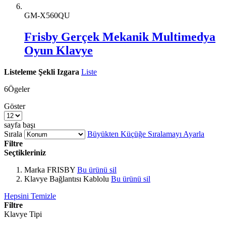
GM-X560QU
Frisby Gerçek Mekanik Multimedya
Oyun Klavye
Listeleme Şekli
Izgara
Liste
6
Ögeler
Göster
sayfa başı
Sırala
Büyükten Küçüğe Sıralamayı Ayarla
Filtre
Seçtikleriniz
Marka
FRISBY
Bu ürünü sil
Klavye Bağlantısı
Kablolu
Bu ürünü sil
Hepsini Temizle
Filtre
Klavye Tipi