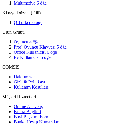
Multimedya
6
öğe
Klavye Düzeni (Dili)
Q Türkçe
6
öğe
Ürün Grubu
Oyuncu
4
öğe
Prof. Oyuncu Klavyesi
5
öğe
Office Kullanıcısı
6
öğe
Ev Kullanıcısı
6
öğe
COMSIS
Hakkımızda
Gizlilik Politikası
Kullanım Koşulları
Müşteri Hizmetleri
Online Alışveriş
Fatura Bilgileri
Bayi Başvuru Formu
Banka Hesap Numaralari