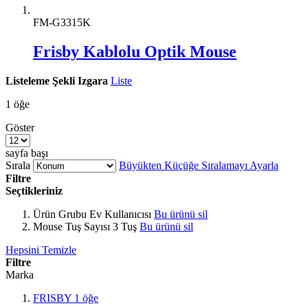
FM-G3315K
Frisby Kablolu Optik Mouse
Listeleme Şekli
Izgara
Liste
1
öğe
Göster
sayfa başı
Sırala
Büyükten Küçüğe Sıralamayı Ayarla
Filtre
Seçtikleriniz
Ürün Grubu
Ev Kullanıcısı
Bu ürünü sil
Mouse Tuş Sayısı
3 Tuş
Bu ürünü sil
Hepsini Temizle
Filtre
Marka
FRISBY
1
öğe