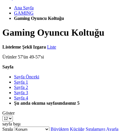
Ana Sayfa
GAMING
Gaming Oyuncu Koltuğu
Gaming Oyuncu Koltuğu
Listeleme Şekli
Izgara
Liste
Ürünler
57
'ün
49
-
57
'si
Sayfa
Sayfa
Önceki
Sayfa
1
Sayfa
2
Sayfa
3
Sayfa
4
Şu anda okuma sayfasındasınız
5
Göster
sayfa başı
Sırala
Büyükten Küçüğe Sıralamayı Ayarla