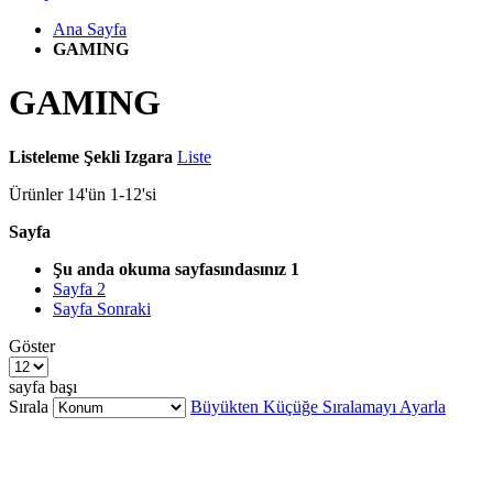
Ana Sayfa
GAMING
GAMING
Listeleme Şekli
Izgara
Liste
Ürünler
14
'ün
1
-
12
'si
Sayfa
Şu anda okuma sayfasındasınız
1
Sayfa
2
Sayfa
Sonraki
Göster
sayfa başı
Sırala
Büyükten Küçüğe Sıralamayı Ayarla