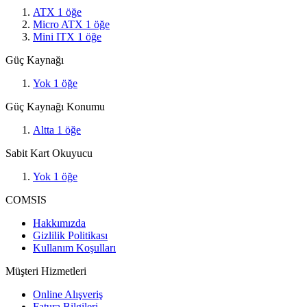
ATX
1
öğe
Micro ATX
1
öğe
Mini ITX
1
öğe
Güç Kaynağı
Yok
1
öğe
Güç Kaynağı Konumu
Altta
1
öğe
Sabit Kart Okuyucu
Yok
1
öğe
COMSIS
Hakkımızda
Gizlilik Politikası
Kullanım Koşulları
Müşteri Hizmetleri
Online Alışveriş
Fatura Bilgileri