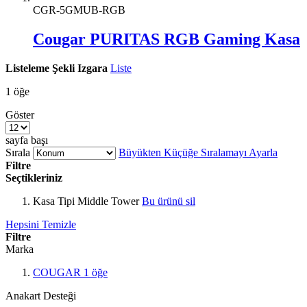
CGR-5GMUB-RGB
Cougar PURITAS RGB Gaming Kasa
Listeleme Şekli
Izgara
Liste
1
öğe
Göster
sayfa başı
Sırala
Büyükten Küçüğe Sıralamayı Ayarla
Filtre
Seçtikleriniz
Kasa Tipi
Middle Tower
Bu ürünü sil
Hepsini Temizle
Filtre
Marka
COUGAR
1
öğe
Anakart Desteği