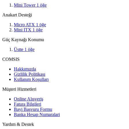
Mini Tower
1
öğe
Anakart Desteği
Micro ATX
1
öğe
Mini ITX
1
öğe
Güç Kaynağı Konumu
Üstte
1
öğe
COMSIS
Hakkımızda
Gizlilik Politikası
Kullanım Koşulları
Müşteri Hizmetleri
Online Alışveriş
Fatura Bilgileri
Bayi Başvuru Formu
Banka Hesap Numaralari
Yardım & Destek