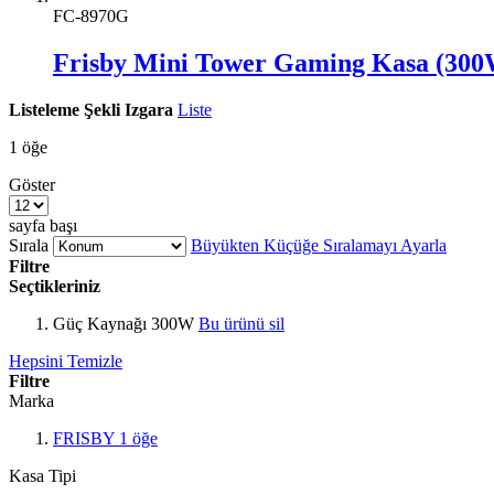
FC-8970G
Frisby Mini Tower Gaming Kasa (300
Listeleme Şekli
Izgara
Liste
1
öğe
Göster
sayfa başı
Sırala
Büyükten Küçüğe Sıralamayı Ayarla
Filtre
Seçtikleriniz
Güç Kaynağı
300W
Bu ürünü sil
Hepsini Temizle
Filtre
Marka
FRISBY
1
öğe
Kasa Tipi