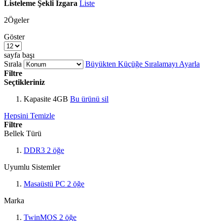
Listeleme Şekli
Izgara
Liste
2
Ögeler
Göster
sayfa başı
Sırala
Büyükten Küçüğe Sıralamayı Ayarla
Filtre
Seçtikleriniz
Kapasite
4GB
Bu ürünü sil
Hepsini Temizle
Filtre
Bellek Türü
DDR3
2
öğe
Uyumlu Sistemler
Masaüstü PC
2
öğe
Marka
TwinMOS
2
öğe