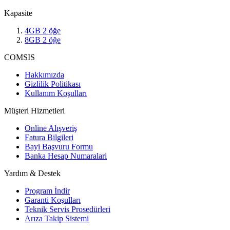
Kapasite
4GB
2
öğe
8GB
2
öğe
COMSIS
Hakkımızda
Gizlilik Politikası
Kullanım Koşulları
Müşteri Hizmetleri
Online Alışveriş
Fatura Bilgileri
Bayi Başvuru Formu
Banka Hesap Numaralari
Yardım & Destek
Program İndir
Garanti Koşulları
Teknik Servis Prosedürleri
Arıza Takip Sistemi