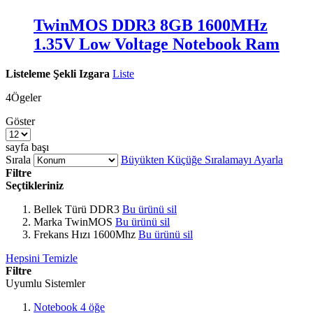
TwinMOS DDR3 8GB 1600MHz
1.35V Low Voltage Notebook Ram
Listeleme Şekli
Izgara
Liste
4
Ögeler
Göster
sayfa başı
Sırala
Büyükten Küçüğe Sıralamayı Ayarla
Filtre
Seçtikleriniz
Bellek Türü
DDR3
Bu ürünü sil
Marka
TwinMOS
Bu ürünü sil
Frekans Hızı
1600Mhz
Bu ürünü sil
Hepsini Temizle
Filtre
Uyumlu Sistemler
Notebook
4
öğe