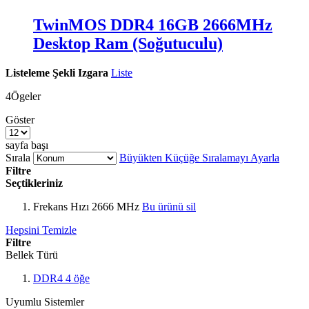
TwinMOS DDR4 16GB 2666MHz
Desktop Ram (Soğutuculu)
Listeleme Şekli
Izgara
Liste
4
Ögeler
Göster
sayfa başı
Sırala
Büyükten Küçüğe Sıralamayı Ayarla
Filtre
Seçtikleriniz
Frekans Hızı
2666 MHz
Bu ürünü sil
Hepsini Temizle
Filtre
Bellek Türü
DDR4
4
öğe
Uyumlu Sistemler