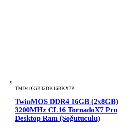
TMD416GB32DK16BKX7P
TwinMOS DDR4 16GB (2x8GB)
3200MHz CL16 TornadoX7 Pro
Desktop Ram (Soğutuculu)