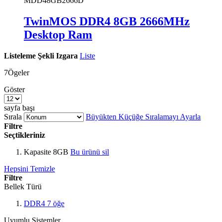
MDD48GB2666D
TwinMOS DDR4 8GB 2666MHz
Desktop Ram
Listeleme Şekli
Izgara
Liste
7
Ögeler
Göster
sayfa başı
Sırala
Büyükten Küçüğe Sıralamayı Ayarla
Filtre
Seçtikleriniz
Kapasite
8GB
Bu ürünü sil
Hepsini Temizle
Filtre
Bellek Türü
DDR4
7
öğe
Uyumlu Sistemler