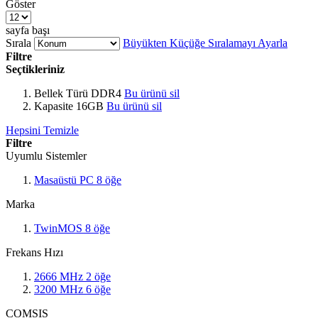
Göster
sayfa başı
Sırala
Büyükten Küçüğe Sıralamayı Ayarla
Filtre
Seçtikleriniz
Bellek Türü
DDR4
Bu ürünü sil
Kapasite
16GB
Bu ürünü sil
Hepsini Temizle
Filtre
Uyumlu Sistemler
Masaüstü PC
8
öğe
Marka
TwinMOS
8
öğe
Frekans Hızı
2666 MHz
2
öğe
3200 MHz
6
öğe
COMSIS