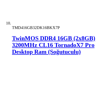
TMD416GB32DK16BKX7P
TwinMOS DDR4 16GB (2x8GB)
3200MHz CL16 TornadoX7 Pro
Desktop Ram (Soğutuculu)