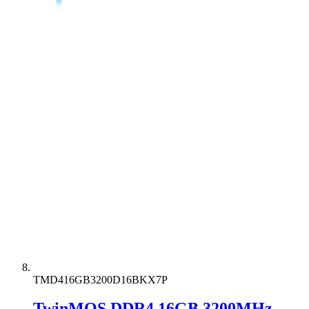
TMD416GB3200D16BKX7P
TwinMOS DDR4 16GB 3200MHz