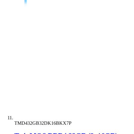
TMD432GB32DK16BKX7P