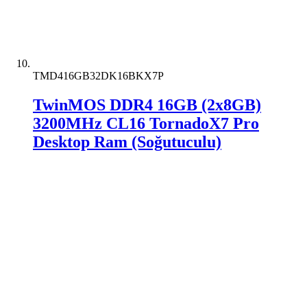
TMD416GB32DK16BKX7P
TwinMOS DDR4 16GB (2x8GB)
3200MHz CL16 TornadoX7 Pro
Desktop Ram (Soğutuculu)