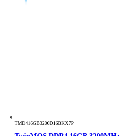
TMD416GB3200D16BKX7P
TwinMOS DDR4 16GB 3200MHz