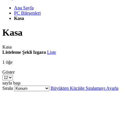
Ana Sayfa
PC Bileşenleri
Kasa
Kasa
Kasa
Listeleme Şekli
Izgara
Liste
1
öğe
Göster
sayfa başı
Sırala
Büyükten Küçüğe Sıralamayı Ayarla