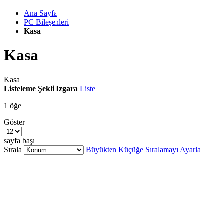
Ana Sayfa
PC Bileşenleri
Kasa
Kasa
Kasa
Listeleme Şekli
Izgara
Liste
1
öğe
Göster
sayfa başı
Sırala
Büyükten Küçüğe Sıralamayı Ayarla