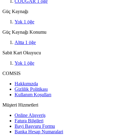
COUGAR
1
öğe
Güç Kaynağı
Yok
1
öğe
Güç Kaynağı Konumu
Altta
1
öğe
Sabit Kart Okuyucu
Yok
1
öğe
COMSIS
Hakkımızda
Gizlilik Politikası
Kullanım Koşulları
Müşteri Hizmetleri
Online Alışveriş
Fatura Bilgileri
Bayi Başvuru Formu
Banka Hesap Numaralari