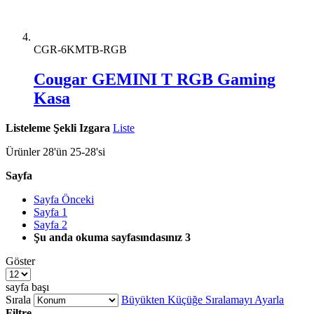
CGR-6KMTB-RGB
Cougar GEMINI T RGB Gaming
Kasa
Listeleme Şekli
Izgara
Liste
Ürünler
28
'ün
25
-
28
'si
Sayfa
Sayfa
Önceki
Sayfa
1
Sayfa
2
Şu anda okuma sayfasındasınız
3
Göster
sayfa başı
Sırala
Büyükten Küçüğe Sıralamayı Ayarla
Filtre