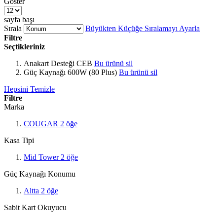
Göster
sayfa başı
Sırala
Büyükten Küçüğe Sıralamayı Ayarla
Filtre
Seçtikleriniz
Anakart Desteği
CEB
Bu ürünü sil
Güç Kaynağı
600W (80 Plus)
Bu ürünü sil
Hepsini Temizle
Filtre
Marka
COUGAR
2
öğe
Kasa Tipi
Mid Tower
2
öğe
Güç Kaynağı Konumu
Altta
2
öğe
Sabit Kart Okuyucu