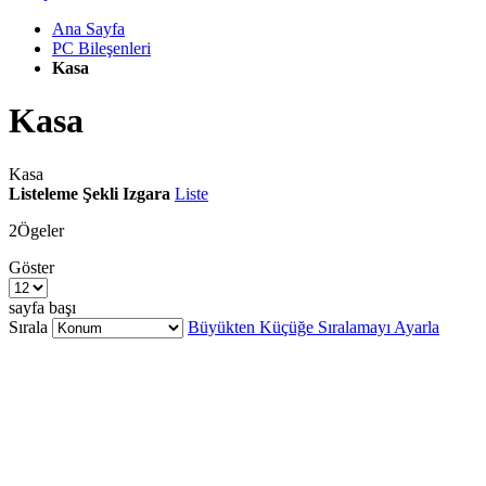
Ana Sayfa
PC Bileşenleri
Kasa
Kasa
Kasa
Listeleme Şekli
Izgara
Liste
2
Ögeler
Göster
sayfa başı
Sırala
Büyükten Küçüğe Sıralamayı Ayarla