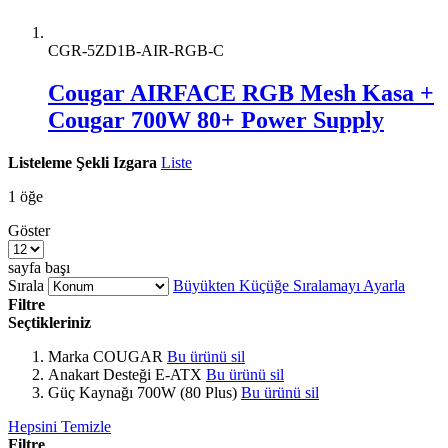
CGR-5ZD1B-AIR-RGB-C
Cougar AIRFACE RGB Mesh Kasa +
Cougar 700W 80+ Power Supply
Listeleme Şekli
Izgara
Liste
1
öğe
Göster
sayfa başı
Sırala
Büyükten Küçüğe Sıralamayı Ayarla
Filtre
Seçtikleriniz
Marka
COUGAR
Bu ürünü sil
Anakart Desteği
E-ATX
Bu ürünü sil
Güç Kaynağı
700W (80 Plus)
Bu ürünü sil
Hepsini Temizle
Filtre