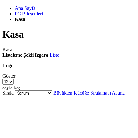
Ana Sayfa
PC Bileşenleri
Kasa
Kasa
Kasa
Listeleme Şekli
Izgara
Liste
1
öğe
Göster
sayfa başı
Sırala
Büyükten Küçüğe Sıralamayı Ayarla