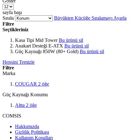
Göster
sayfa başı
Sırala
Büyükten Küçüğe Sıralamayı Ayarla
Filtre
Seçtikleriniz
Kasa Tipi
Mid Tower
Bu ürünü sil
Anakart Desteği
E-ATX
Bu ürünü sil
Güç Kaynağı
850W (80+ Gold)
Bu ürünü sil
Hepsini Temizle
Filtre
Marka
COUGAR
2
öğe
Güç Kaynağı Konumu
Altta
2
öğe
COMSIS
Hakkımızda
Gizlilik Politikası
Kullanım Koşulları