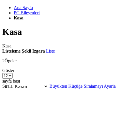
Ana Sayfa
PC Bileşenleri
Kasa
Kasa
Kasa
Listeleme Şekli
Izgara
Liste
2
Ögeler
Göster
sayfa başı
Sırala
Büyükten Küçüğe Sıralamayı Ayarla