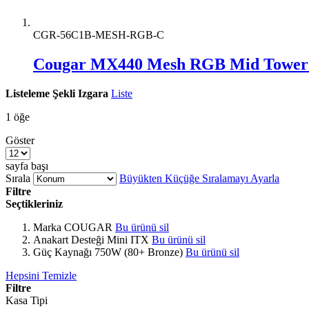
CGR-56C1B-MESH-RGB-C
Cougar MX440 Mesh RGB Mid Tower 
Listeleme Şekli
Izgara
Liste
1
öğe
Göster
sayfa başı
Sırala
Büyükten Küçüğe Sıralamayı Ayarla
Filtre
Seçtikleriniz
Marka
COUGAR
Bu ürünü sil
Anakart Desteği
Mini ITX
Bu ürünü sil
Güç Kaynağı
750W (80+ Bronze)
Bu ürünü sil
Hepsini Temizle
Filtre
Kasa Tipi