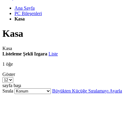
Ana Sayfa
PC Bileşenleri
Kasa
Kasa
Kasa
Listeleme Şekli
Izgara
Liste
1
öğe
Göster
sayfa başı
Sırala
Büyükten Küçüğe Sıralamayı Ayarla