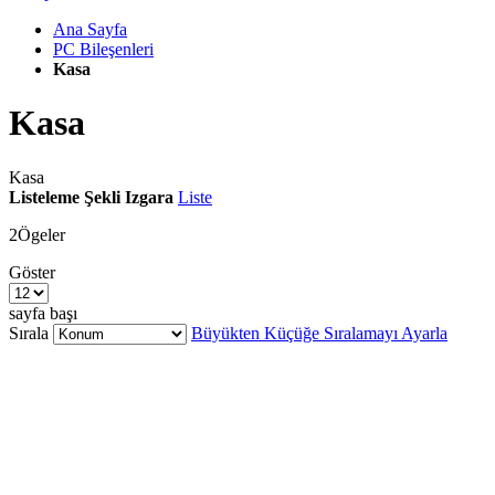
Ana Sayfa
PC Bileşenleri
Kasa
Kasa
Kasa
Listeleme Şekli
Izgara
Liste
2
Ögeler
Göster
sayfa başı
Sırala
Büyükten Küçüğe Sıralamayı Ayarla