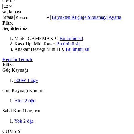
Göster
sayfa başı
Sırala
Büyükten Küçüğe Sıralamayı Ayarla
Filtre
Seçtikleriniz
Marka
GAMEMAX-C
Bu ürünü sil
Kasa Tipi
Mid Tower
Bu ürünü sil
Anakart Desteği
Mini ITX
Bu ürünü sil
Hepsini Temizle
Filtre
Güç Kaynağı
500W
1
öğe
Güç Kaynağı Konumu
Altta
2
öğe
Sabit Kart Okuyucu
Yok
2
öğe
COMSIS