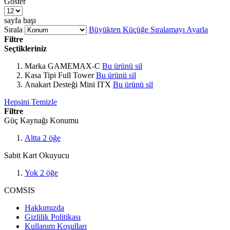
Göster
sayfa başı
Sırala
Büyükten Küçüğe Sıralamayı Ayarla
Filtre
Seçtikleriniz
Marka
GAMEMAX-C
Bu ürünü sil
Kasa Tipi
Full Tower
Bu ürünü sil
Anakart Desteği
Mini ITX
Bu ürünü sil
Hepsini Temizle
Filtre
Güç Kaynağı Konumu
Altta
2
öğe
Sabit Kart Okuyucu
Yok
2
öğe
COMSIS
Hakkımızda
Gizlilik Politikası
Kullanım Koşulları