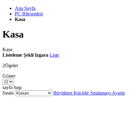
Ana Sayfa
PC Bileşenleri
Kasa
Kasa
Kasa
Listeleme Şekli
Izgara
Liste
2
Ögeler
Göster
sayfa başı
Sırala
Büyükten Küçüğe Sıralamayı Ayarla