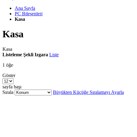
Ana Sayfa
PC Bileşenleri
Kasa
Kasa
Kasa
Listeleme Şekli
Izgara
Liste
1
öğe
Göster
sayfa başı
Sırala
Büyükten Küçüğe Sıralamayı Ayarla