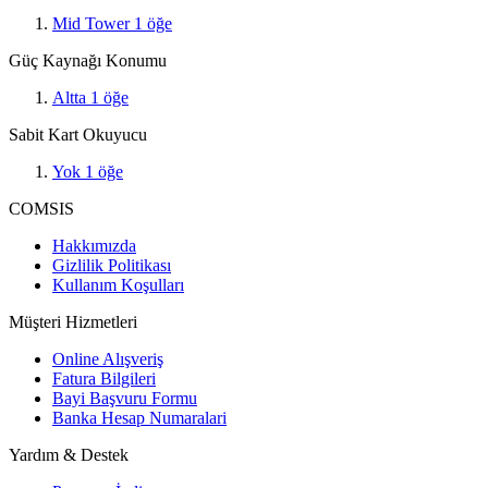
Mid Tower
1
öğe
Güç Kaynağı Konumu
Altta
1
öğe
Sabit Kart Okuyucu
Yok
1
öğe
COMSIS
Hakkımızda
Gizlilik Politikası
Kullanım Koşulları
Müşteri Hizmetleri
Online Alışveriş
Fatura Bilgileri
Bayi Başvuru Formu
Banka Hesap Numaralari
Yardım & Destek