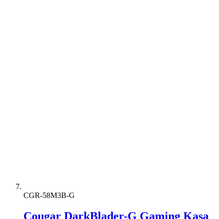
CGR-58M3B-G
Cougar DarkBlader-G Gaming Kasa