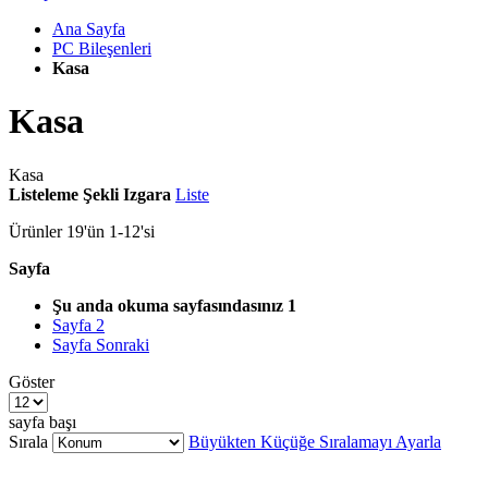
Ana Sayfa
PC Bileşenleri
Kasa
Kasa
Kasa
Listeleme Şekli
Izgara
Liste
Ürünler
19
'ün
1
-
12
'si
Sayfa
Şu anda okuma sayfasındasınız
1
Sayfa
2
Sayfa
Sonraki
Göster
sayfa başı
Sırala
Büyükten Küçüğe Sıralamayı Ayarla