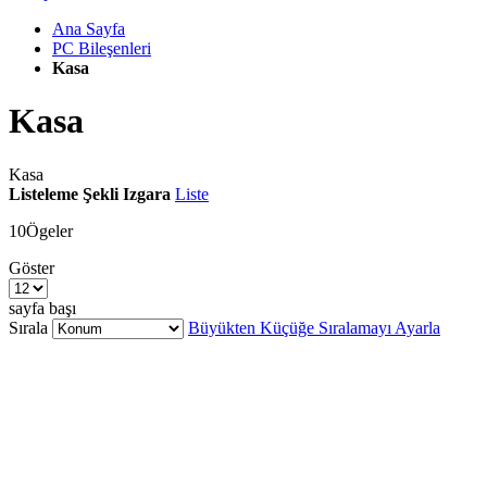
Ana Sayfa
PC Bileşenleri
Kasa
Kasa
Kasa
Listeleme Şekli
Izgara
Liste
10
Ögeler
Göster
sayfa başı
Sırala
Büyükten Küçüğe Sıralamayı Ayarla