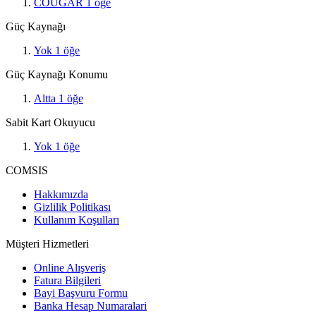
COUGAR
1
öğe
Güç Kaynağı
Yok
1
öğe
Güç Kaynağı Konumu
Altta
1
öğe
Sabit Kart Okuyucu
Yok
1
öğe
COMSIS
Hakkımızda
Gizlilik Politikası
Kullanım Koşulları
Müşteri Hizmetleri
Online Alışveriş
Fatura Bilgileri
Bayi Başvuru Formu
Banka Hesap Numaralari