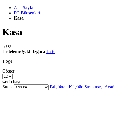
Ana Sayfa
PC Bileşenleri
Kasa
Kasa
Kasa
Listeleme Şekli
Izgara
Liste
1
öğe
Göster
sayfa başı
Sırala
Büyükten Küçüğe Sıralamayı Ayarla