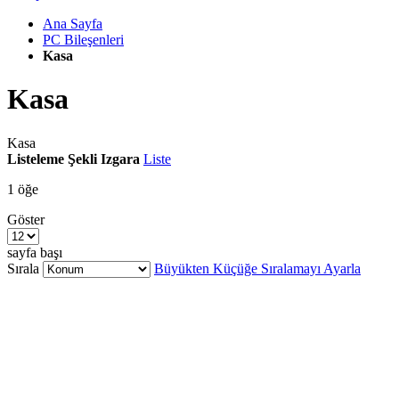
Ana Sayfa
PC Bileşenleri
Kasa
Kasa
Kasa
Listeleme Şekli
Izgara
Liste
1
öğe
Göster
sayfa başı
Sırala
Büyükten Küçüğe Sıralamayı Ayarla