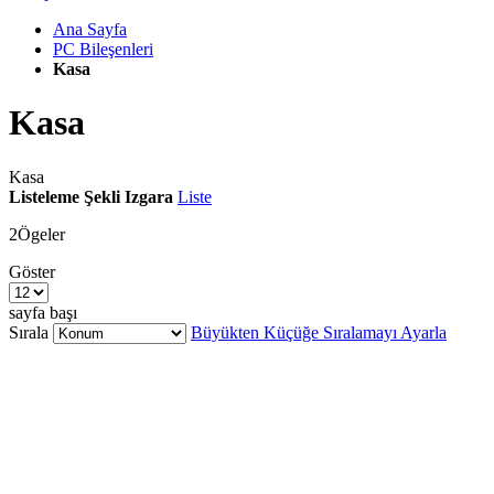
Ana Sayfa
PC Bileşenleri
Kasa
Kasa
Kasa
Listeleme Şekli
Izgara
Liste
2
Ögeler
Göster
sayfa başı
Sırala
Büyükten Küçüğe Sıralamayı Ayarla