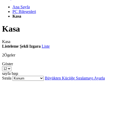
Ana Sayfa
PC Bileşenleri
Kasa
Kasa
Kasa
Listeleme Şekli
Izgara
Liste
2
Ögeler
Göster
sayfa başı
Sırala
Büyükten Küçüğe Sıralamayı Ayarla