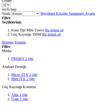
Göster
sayfa başı
Sırala
Büyükten Küçüğe Sıralamayı Ayarla
Filtre
Seçtikleriniz
Kasa Tipi
Mini Tower
Bu ürünü sil
Güç Kaynağı
350W
Bu ürünü sil
Hepsini Temizle
Filtre
Marka
FRISBY
2
öğe
Anakart Desteği
Micro ATX
2
öğe
Mini ITX
2
öğe
Güç Kaynağı Konumu
Altta
1
öğe
Üstte
1
öğe