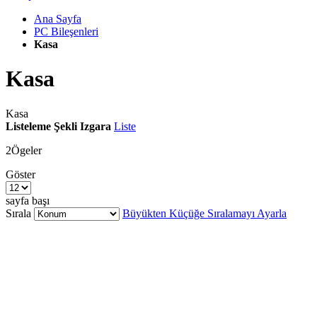
Ana Sayfa
PC Bileşenleri
Kasa
Kasa
Kasa
Listeleme Şekli
Izgara
Liste
2
Ögeler
Göster
sayfa başı
Sırala
Büyükten Küçüğe Sıralamayı Ayarla