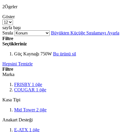
2
Ögeler
Göster
sayfa başı
Sırala
Büyükten Küçüğe Sıralamayı Ayarla
Filtre
Seçtikleriniz
Güç Kaynağı
750W
Bu ürünü sil
Hepsini Temizle
Filtre
Marka
FRISBY
1
öğe
COUGAR
1
öğe
Kasa Tipi
Mid Tower
2
öğe
Anakart Desteği
E-ATX
1
öğe