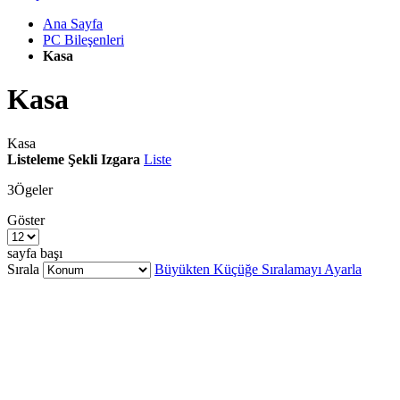
Ana Sayfa
PC Bileşenleri
Kasa
Kasa
Kasa
Listeleme Şekli
Izgara
Liste
3
Ögeler
Göster
sayfa başı
Sırala
Büyükten Küçüğe Sıralamayı Ayarla