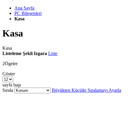
Ana Sayfa
PC Bileşenleri
Kasa
Kasa
Kasa
Listeleme Şekli
Izgara
Liste
2
Ögeler
Göster
sayfa başı
Sırala
Büyükten Küçüğe Sıralamayı Ayarla