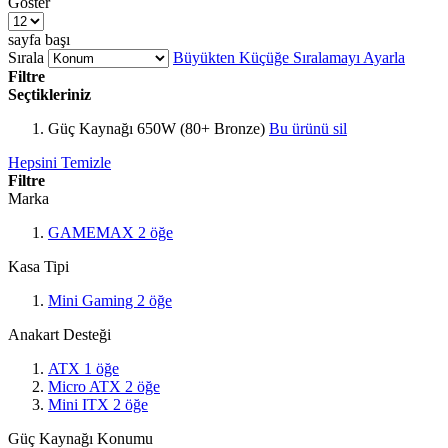
Göster
sayfa başı
Sırala
Büyükten Küçüğe Sıralamayı Ayarla
Filtre
Seçtikleriniz
Güç Kaynağı
650W (80+ Bronze)
Bu ürünü sil
Hepsini Temizle
Filtre
Marka
GAMEMAX
2
öğe
Kasa Tipi
Mini Gaming
2
öğe
Anakart Desteği
ATX
1
öğe
Micro ATX
2
öğe
Mini ITX
2
öğe
Güç Kaynağı Konumu