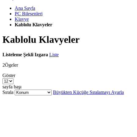
Ana Sayfa
PC Bileşenleri
Klavye
Kablolu Klavyeler
Kablolu Klavyeler
Listeleme Şekli
Izgara
Liste
2
Ögeler
Göster
sayfa başı
Sırala
Büyükten Küçüğe Sıralamayı Ayarla