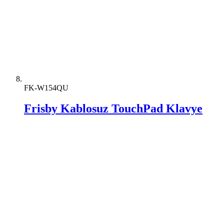
FK-W154QU
Frisby Kablosuz TouchPad Klavye