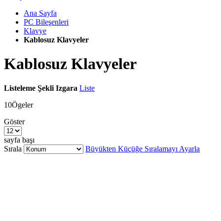
Ana Sayfa
PC Bileşenleri
Klavye
Kablosuz Klavyeler
Kablosuz Klavyeler
Listeleme Şekli
Izgara
Liste
10
Ögeler
Göster
sayfa başı
Sırala
Büyükten Küçüğe Sıralamayı Ayarla