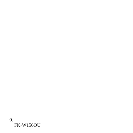
FK-W156QU