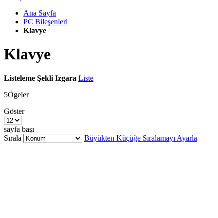
Ana Sayfa
PC Bileşenleri
Klavye
Klavye
Listeleme Şekli
Izgara
Liste
5
Ögeler
Göster
sayfa başı
Sırala
Büyükten Küçüğe Sıralamayı Ayarla