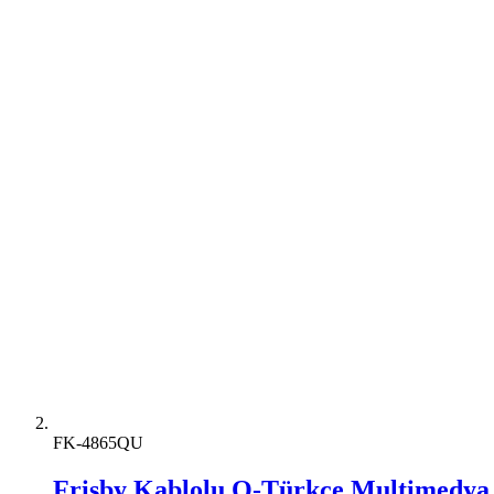
FK-4865QU
Frisby Kablolu Q-Türkçe Multimedya