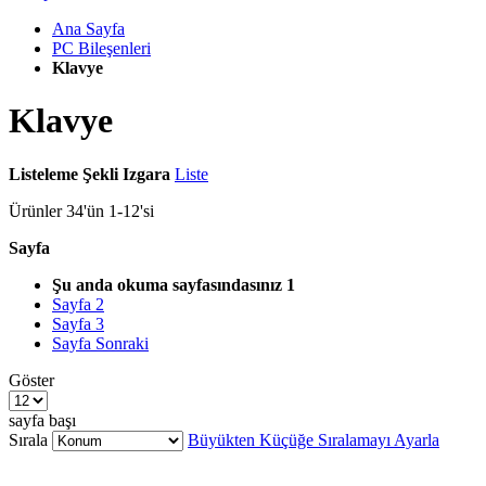
Ana Sayfa
PC Bileşenleri
Klavye
Klavye
Listeleme Şekli
Izgara
Liste
Ürünler
34
'ün
1
-
12
'si
Sayfa
Şu anda okuma sayfasındasınız
1
Sayfa
2
Sayfa
3
Sayfa
Sonraki
Göster
sayfa başı
Sırala
Büyükten Küçüğe Sıralamayı Ayarla