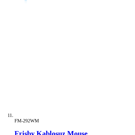
FM-292WM
Frisby Kablosuz Mouse