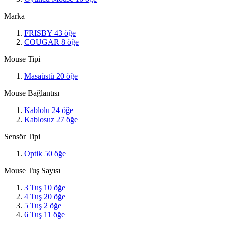
Marka
FRISBY
43
öğe
COUGAR
8
öğe
Mouse Tipi
Masaüstü
20
öğe
Mouse Bağlantısı
Kablolu
24
öğe
Kablosuz
27
öğe
Sensör Tipi
Optik
50
öğe
Mouse Tuş Sayısı
3 Tuş
10
öğe
4 Tuş
20
öğe
5 Tuş
2
öğe
6 Tuş
11
öğe