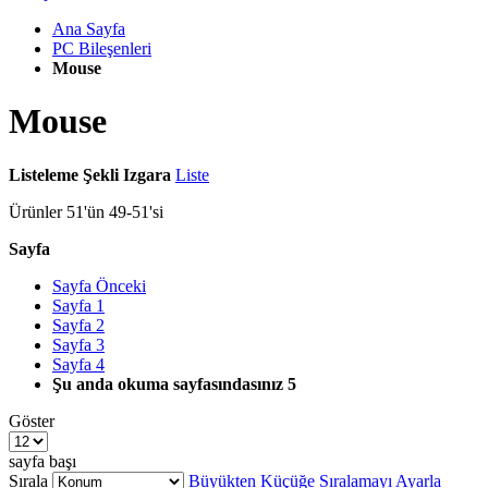
Ana Sayfa
PC Bileşenleri
Mouse
Mouse
Listeleme Şekli
Izgara
Liste
Ürünler
51
'ün
49
-
51
'si
Sayfa
Sayfa
Önceki
Sayfa
1
Sayfa
2
Sayfa
3
Sayfa
4
Şu anda okuma sayfasındasınız
5
Göster
sayfa başı
Sırala
Büyükten Küçüğe Sıralamayı Ayarla