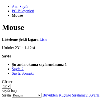
Ana Sayfa
PC Bileşenleri
Mouse
Mouse
Listeleme Şekli
Izgara
Liste
Ürünler
23
'ün
1
-
12
'si
Sayfa
Şu anda okuma sayfasındasınız
1
Sayfa
2
Sayfa
Sonraki
Göster
sayfa başı
Sırala
Büyükten Küçüğe Sıralamayı Ayarla