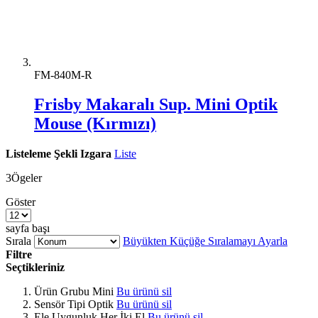
FM-840M-R
Frisby Makaralı Sup. Mini Optik
Mouse (Kırmızı)
Listeleme Şekli
Izgara
Liste
3
Ögeler
Göster
sayfa başı
Sırala
Büyükten Küçüğe Sıralamayı Ayarla
Filtre
Seçtikleriniz
Ürün Grubu
Mini
Bu ürünü sil
Sensör Tipi
Optik
Bu ürünü sil
Ele Uygunluk
Her İki El
Bu ürünü sil